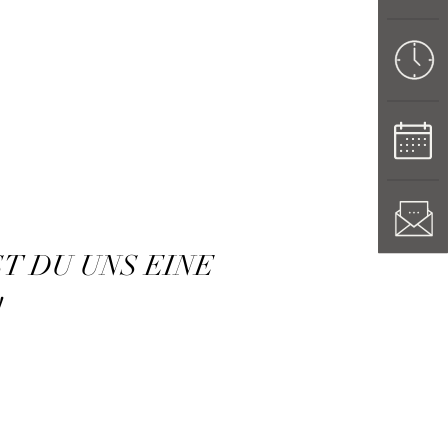
T DU UNS EINE
!