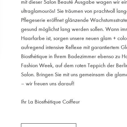
mit dieser Salon Beauté Ausgabe wagen wir ei
ultraglamourös! Sie träumen von prachtvoll la
Pflegeserie eröffnet glänzende Wachstumsstrate
gesund möglichst lang werden sollen. Wann imm
Haarfarbe ist, sorgen unsere neuen glam + co
aufregend intensive Reflexe mit garantiertem G
Biosthétique in Ihrem Badezimmer ebenso zu Hau
Fashion Week, auf dem roten Teppich der Berliner
Salon. Bringen Sie mit uns gemeinsam die glam
– wir freuen uns darauf!
Ihr La Biosthétique Coiffeur